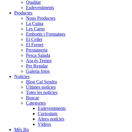
Qualitat
Esdeveniments
Productes
Nous Productes
La Cuina
Les Carns
Embotits i Formatges
El Celler
El Fornet
Prestatgeria
Pesca Salada
Ara és Temps
Per Regalar
Galeria fotos
Notícies
Blog Cal Sendra
Últimes notícies
Totes les notícies
Buscar
Categories
Esdeveniments
Curiositats
Altres notícies
Vídeos
Més Bo