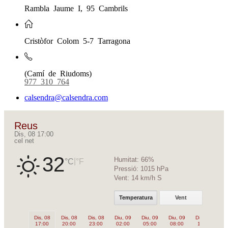
Rambla Jaume I, 95 Cambrils
Cristòfor Colom 5-7 Tarragona
(Camí de Riudoms)
977 310 764
calsendra@calsendra.com
Reus
Dis, 08 17:00
cel net
32
Humitat:
66%
|
°C
°F
Pressió:
1015 hPa
Vent:
14 km/h S
Temperatura
Vent
Dis, 08
Dis, 08
Dis, 08
Diu, 09
Diu, 09
Diu, 09
Diu, 09
Di
17:00
20:00
23:00
02:00
05:00
08:00
11:00
1