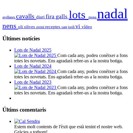
nadal
lots
cavalls
fira
galls
diari
avellanes
mona
nens
vi
oli
olives
receptes
vídeo
premi
sant jordi
Últimes notícies
Lots de Nadal 2025
Com cada any, podeu conèixer a fons
totes les novetats. Ens agradarà rebre-us a la nostra botiga.
Lots de Nadal 2024
Com cada any, podeu conèixer a fons
totes les novetats. Ens agradarà rebre-us a la nostra botiga.
Lots de Nadal 2023
Com cada any, podeu conèixer a fons
totes les novetats. Ens agradarà rebre-us a la nostra botiga.
Últims comentaris
Estem molt contents de l'èxit que està tenint el nostre web.
Gràcies a tothom!