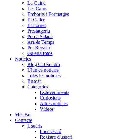
La Cuina
Les Carns
Embotits i Formatges
El Celler
El Fornet
Prestatgeria
Pesca Salada
Ara és Temps
Per Regalar
Galeria fotos
Notícies
Blog Cal Sendra
Últimes notícies
Totes les notícies
Buscar
Categories
Esdeveniments
Curiositats
Altres notícies
Vídeos
Més Bo
Contacte
Usuaris
Inici sessió
Registre d'usuari