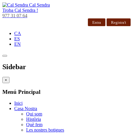
Cal Sendra
Troba
Cal Sendra !
977 31 07 64
Entra
Registra't
CA
ES
EN
Sidebar
×
Menú Principal
Inici
Casa Nostra
Qui som
Història
Què fem
Les nostres botigues