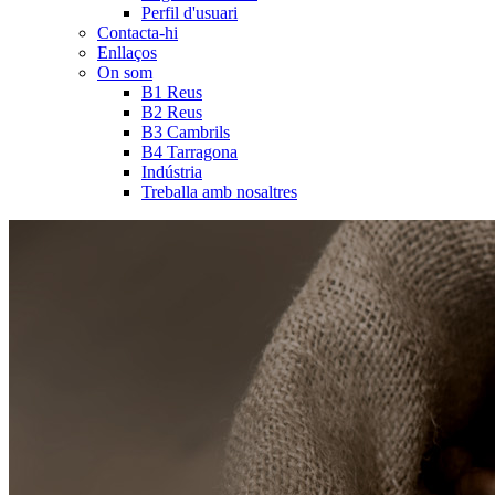
Perfil d'usuari
Contacta-hi
Enllaços
On som
B1 Reus
B2 Reus
B3 Cambrils
B4 Tarragona
Indústria
Treballa amb nosaltres