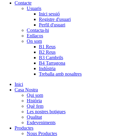
Contacte
Usuaris
Inici sessió
Registre d'usuari
Perfil d'usuari
Contacta-hi
Enllaços
On som
B1 Reus
B2 Reus
B3 Cambrils
B4 Tarragona
Indústria
Treballa amb nosaltres
Inici
Casa Nostra
Qui som
Història
Què fem
Les nostres botigues
Qualitat
Esdeveniments
Productes
Nous Productes