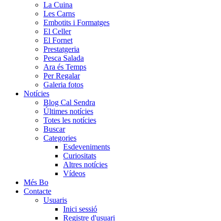
La Cuina
Les Carns
Embotits i Formatges
El Celler
El Fornet
Prestatgeria
Pesca Salada
Ara és Temps
Per Regalar
Galeria fotos
Notícies
Blog Cal Sendra
Últimes notícies
Totes les notícies
Buscar
Categories
Esdeveniments
Curiositats
Altres notícies
Vídeos
Més Bo
Contacte
Usuaris
Inici sessió
Registre d'usuari