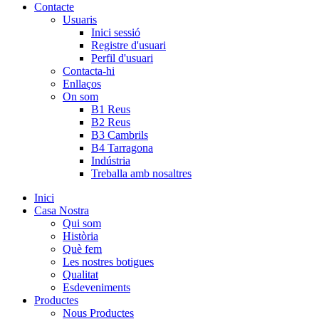
Contacte
Usuaris
Inici sessió
Registre d'usuari
Perfil d'usuari
Contacta-hi
Enllaços
On som
B1 Reus
B2 Reus
B3 Cambrils
B4 Tarragona
Indústria
Treballa amb nosaltres
Inici
Casa Nostra
Qui som
Història
Què fem
Les nostres botigues
Qualitat
Esdeveniments
Productes
Nous Productes