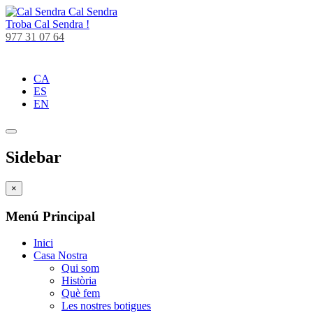
Cal Sendra
Troba
Cal Sendra !
977 31 07 64
CA
ES
EN
Sidebar
×
Menú Principal
Inici
Casa Nostra
Qui som
Història
Què fem
Les nostres botigues