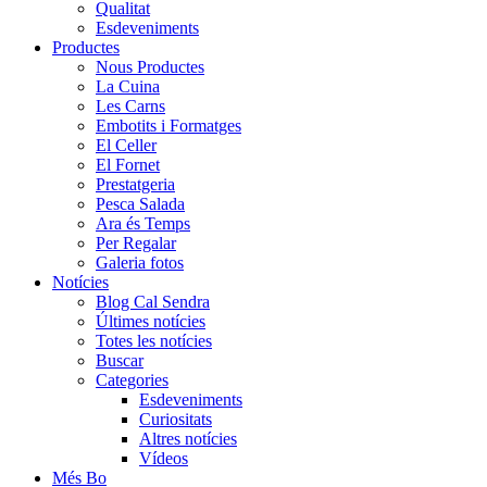
Qualitat
Esdeveniments
Productes
Nous Productes
La Cuina
Les Carns
Embotits i Formatges
El Celler
El Fornet
Prestatgeria
Pesca Salada
Ara és Temps
Per Regalar
Galeria fotos
Notícies
Blog Cal Sendra
Últimes notícies
Totes les notícies
Buscar
Categories
Esdeveniments
Curiositats
Altres notícies
Vídeos
Més Bo