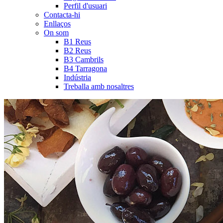
Perfil d'usuari
Contacta-hi
Enllaços
On som
B1 Reus
B2 Reus
B3 Cambrils
B4 Tarragona
Indústria
Treballa amb nosaltres