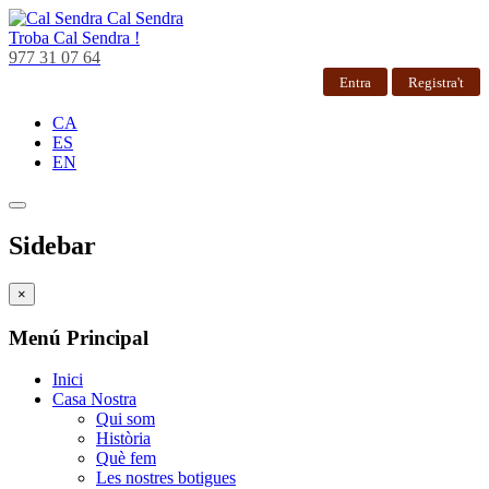
Cal Sendra
Troba
Cal Sendra !
977 31 07 64
Entra
Registra't
CA
ES
EN
Sidebar
×
Menú Principal
Inici
Casa Nostra
Qui som
Història
Què fem
Les nostres botigues