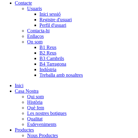
Contacte
Usuaris
Inici sessió
Registre d'usuari
Perfil d'usuari
Contacta-hi
Enllaços
On som
B1 Reus
B2 Reus
B3 Cambrils
B4 Tarragona
Indústria
Treballa amb nosaltres
Inici
Casa Nostra
Qui som
Història
Què fem
Les nostres botigues
Qualitat
Esdeveniments
Productes
Nous Productes