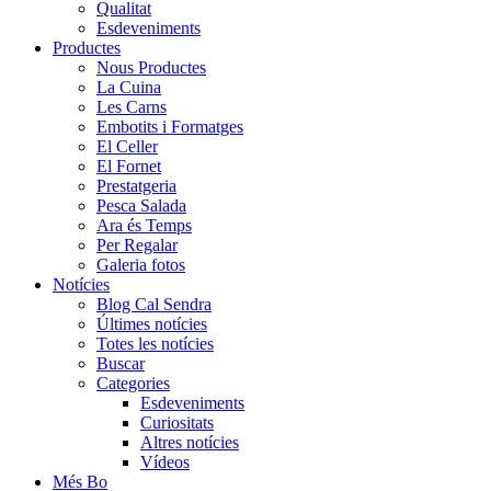
Qualitat
Esdeveniments
Productes
Nous Productes
La Cuina
Les Carns
Embotits i Formatges
El Celler
El Fornet
Prestatgeria
Pesca Salada
Ara és Temps
Per Regalar
Galeria fotos
Notícies
Blog Cal Sendra
Últimes notícies
Totes les notícies
Buscar
Categories
Esdeveniments
Curiositats
Altres notícies
Vídeos
Més Bo