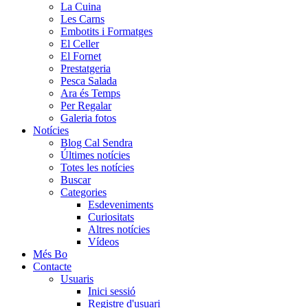
La Cuina
Les Carns
Embotits i Formatges
El Celler
El Fornet
Prestatgeria
Pesca Salada
Ara és Temps
Per Regalar
Galeria fotos
Notícies
Blog Cal Sendra
Últimes notícies
Totes les notícies
Buscar
Categories
Esdeveniments
Curiositats
Altres notícies
Vídeos
Més Bo
Contacte
Usuaris
Inici sessió
Registre d'usuari