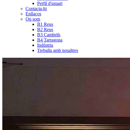
Perfil d'usuari
Contacta-hi
Enllaços
On som
B1 Reus
B2 Reus
B3 Cambrils
B4 Tarragona
Indústria
Treballa amb nosaltres