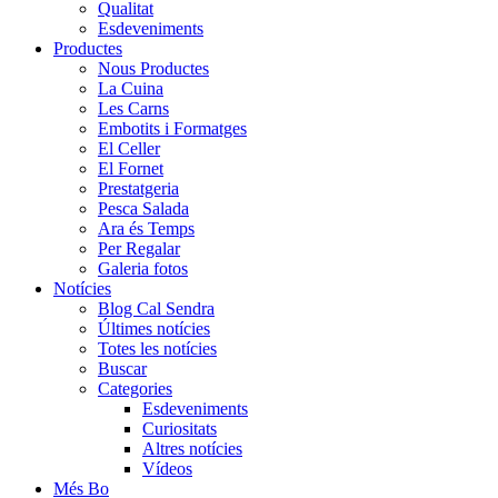
Qualitat
Esdeveniments
Productes
Nous Productes
La Cuina
Les Carns
Embotits i Formatges
El Celler
El Fornet
Prestatgeria
Pesca Salada
Ara és Temps
Per Regalar
Galeria fotos
Notícies
Blog Cal Sendra
Últimes notícies
Totes les notícies
Buscar
Categories
Esdeveniments
Curiositats
Altres notícies
Vídeos
Més Bo