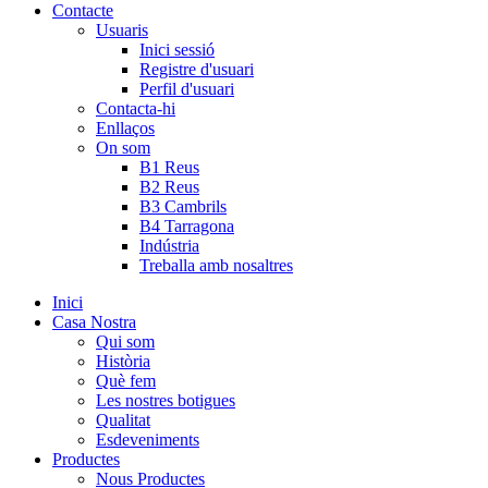
Contacte
Usuaris
Inici sessió
Registre d'usuari
Perfil d'usuari
Contacta-hi
Enllaços
On som
B1 Reus
B2 Reus
B3 Cambrils
B4 Tarragona
Indústria
Treballa amb nosaltres
Inici
Casa Nostra
Qui som
Història
Què fem
Les nostres botigues
Qualitat
Esdeveniments
Productes
Nous Productes