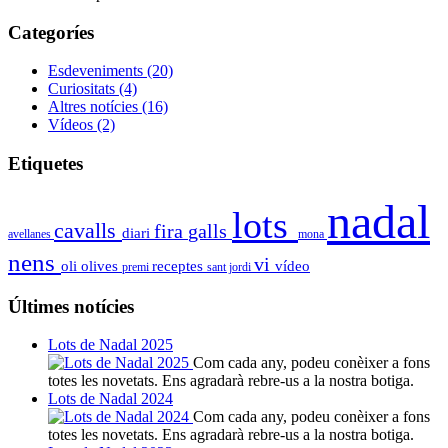
Categoríes
Esdeveniments
(20)
Curiositats
(4)
Altres notícies
(16)
Vídeos
(2)
Etiquetes
nadal
lots
cavalls
fira
galls
diari
avellanes
mona
nens
vi
oli
olives
receptes
vídeo
premi
sant jordi
Últimes notícies
Lots de Nadal 2025
Com cada any, podeu conèixer a fons
totes les novetats. Ens agradarà rebre-us a la nostra botiga.
Lots de Nadal 2024
Com cada any, podeu conèixer a fons
totes les novetats. Ens agradarà rebre-us a la nostra botiga.