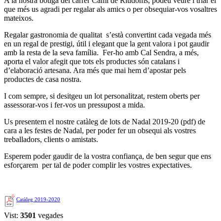
A la nostra botiga del carrer Camí de Riudoms, podeu veure i triar el
que més us agradi per regalar als amics o per obsequiar-vos vosaltres
mateixos.
Regalar gastronomia de qualitat s’està convertint cada vegada més
en un regal de prestigi, útil i elegant que la gent valora i pot gaudir
amb la resta de la seva família. Fer-ho amb Cal Sendra, a més,
aporta el valor afegit que tots els productes són catalans i
d’elaboració artesana. Ara més que mai hem d’apostar pels
productes de casa nostra.
I com sempre, si desitgeu un lot personalitzat, restem oberts per
assessorar-vos i fer-vos un pressupost a mida.
Us presentem el nostre catàleg de lots de Nadal 2019-20 (pdf) de
cara a les festes de Nadal, per poder fer un obsequi als vostres
treballadors, clients o amistats.
Esperem poder gaudir de la vostra confiança, de ben segur que ens
esforçarem per tal de poder complir les vostres expectatives.
Catàleg 2019-2020
Vist:
3501
vegades