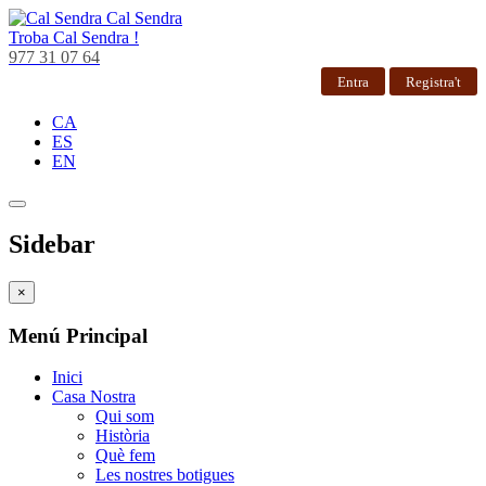
Cal Sendra
Troba
Cal Sendra !
977 31 07 64
Entra
Registra't
CA
ES
EN
Sidebar
×
Menú Principal
Inici
Casa Nostra
Qui som
Història
Què fem
Les nostres botigues