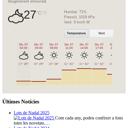
lleugerament ennuvolat
27
Humitat:
71%
|
°C
°F
Pressió:
1019 hPa
Vent:
9 km/h W
Temperatura
Vent
Div, 07
Div, 07
Div, 07
Div, 07
Div, 07
Div, 07
Div, 07
Di
02:00
05:00
08:00
11:00
14:00
17:00
20:00
2
27°
25°
26°
25°
26°
26°
31°
31°
31°
31°
31°
31°
29°
29°
28
Últimes Notícies
Lots de Nadal 2025
Com cada any, podeu conèixer a fons
totes les novetats.…