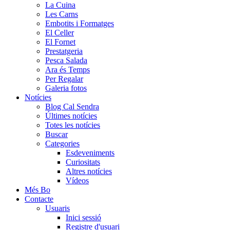
La Cuina
Les Carns
Embotits i Formatges
El Celler
El Fornet
Prestatgeria
Pesca Salada
Ara és Temps
Per Regalar
Galeria fotos
Notícies
Blog Cal Sendra
Últimes notícies
Totes les notícies
Buscar
Categories
Esdeveniments
Curiositats
Altres notícies
Vídeos
Més Bo
Contacte
Usuaris
Inici sessió
Registre d'usuari