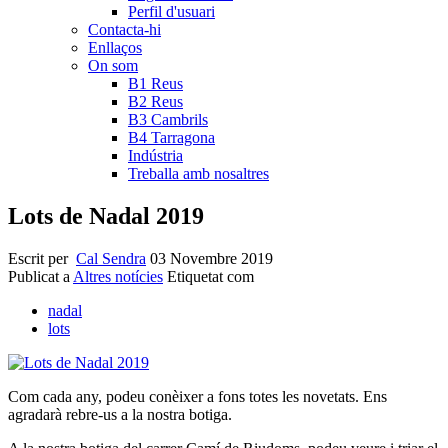
Perfil d'usuari
Contacta-hi
Enllaços
On som
B1 Reus
B2 Reus
B3 Cambrils
B4 Tarragona
Indústria
Treballa amb nosaltres
Lots de Nadal 2019
Escrit per
Cal Sendra
03 Novembre 2019
Publicat a
Altres notícies
Etiquetat com
nadal
lots
Com cada any, podeu conèixer a fons totes les novetats. Ens
agradarà rebre-us a la nostra botiga.