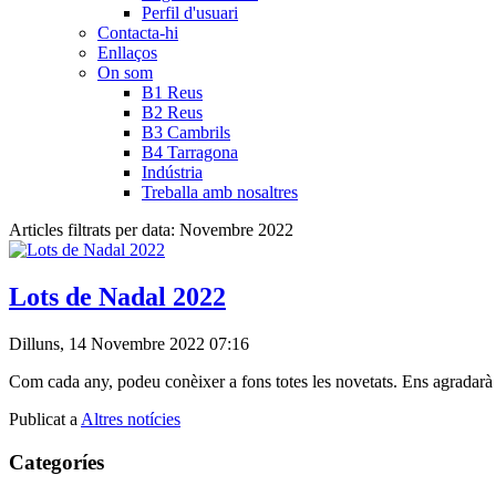
Perfil d'usuari
Contacta-hi
Enllaços
On som
B1 Reus
B2 Reus
B3 Cambrils
B4 Tarragona
Indústria
Treballa amb nosaltres
Articles filtrats per data: Novembre 2022
Lots de Nadal 2022
Dilluns, 14 Novembre 2022 07:16
Com cada any, podeu conèixer a fons totes les novetats. Ens agradarà r
Publicat a
Altres notícies
Categoríes