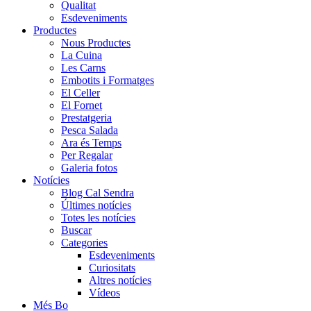
Qualitat
Esdeveniments
Productes
Nous Productes
La Cuina
Les Carns
Embotits i Formatges
El Celler
El Fornet
Prestatgeria
Pesca Salada
Ara és Temps
Per Regalar
Galeria fotos
Notícies
Blog Cal Sendra
Últimes notícies
Totes les notícies
Buscar
Categories
Esdeveniments
Curiositats
Altres notícies
Vídeos
Més Bo