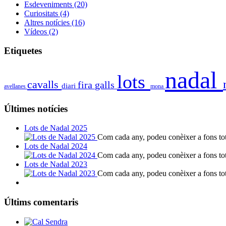
Esdeveniments
(20)
Curiositats
(4)
Altres notícies
(16)
Vídeos
(2)
Etiquetes
nadal
lots
cavalls
fira
galls
diari
avellanes
mona
Últimes notícies
Lots de Nadal 2025
Com cada any, podeu conèixer a fons tote
Lots de Nadal 2024
Com cada any, podeu conèixer a fons tote
Lots de Nadal 2023
Com cada any, podeu conèixer a fons tote
Últims comentaris