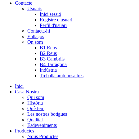
Contacte
Usuaris
Inici sessió
Registre d'usuari
Perfil d'usuari
Contacta-hi
Enllaços
On som
B1 Reus
B2 Reus
B3 Cambrils
B4 Tarragona
Indústria
Treballa amb nosaltres
Inici
Casa Nostra
Qui som
Història
Què fem
Les nostres botigues
Qualitat
Esdeveniments
Productes
Nous Productes