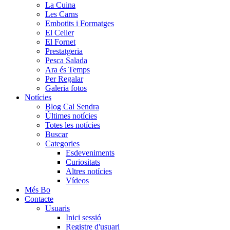
La Cuina
Les Carns
Embotits i Formatges
El Celler
El Fornet
Prestatgeria
Pesca Salada
Ara és Temps
Per Regalar
Galeria fotos
Notícies
Blog Cal Sendra
Últimes notícies
Totes les notícies
Buscar
Categories
Esdeveniments
Curiositats
Altres notícies
Vídeos
Més Bo
Contacte
Usuaris
Inici sessió
Registre d'usuari