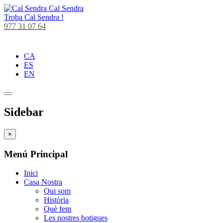
Cal Sendra
Troba
Cal Sendra !
977 31 07 64
CA
ES
EN
Sidebar
×
Menú Principal
Inici
Casa Nostra
Qui som
Història
Què fem
Les nostres botigues