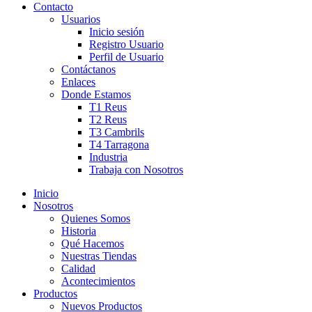
Contacto
Usuarios
Inicio sesión
Registro Usuario
Perfil de Usuario
Contáctanos
Enlaces
Donde Estamos
T1 Reus
T2 Reus
T3 Cambrils
T4 Tarragona
Industria
Trabaja con Nosotros
Inicio
Nosotros
Quienes Somos
Historia
Qué Hacemos
Nuestras Tiendas
Calidad
Acontecimientos
Productos
Nuevos Productos