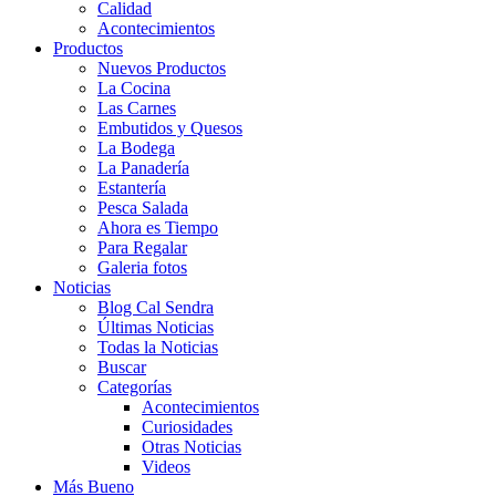
Calidad
Acontecimientos
Productos
Nuevos Productos
La Cocina
Las Carnes
Embutidos y Quesos
La Bodega
La Panadería
Estantería
Pesca Salada
Ahora es Tiempo
Para Regalar
Galeria fotos
Noticias
Blog Cal Sendra
Últimas Noticias
Todas la Noticias
Buscar
Categorías
Acontecimientos
Curiosidades
Otras Noticias
Videos
Más Bueno