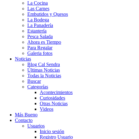
La Cocina
Las Carnes
Embutidos y Quesos
La Bodega
La Panadería
Estantería
Pesca Salada
Ahora es Tiempo
Para Regalar
Galeria fotos
Noticias
Blog Cal Sendra
Últimas Noticias
Todas la Noticias
Buscar
Categorías
Acontecimientos
Curiosidades
Otras Noticias
Videos
Más Bueno
Contacto
Usuarios
Inicio sesión
Registro Usuario