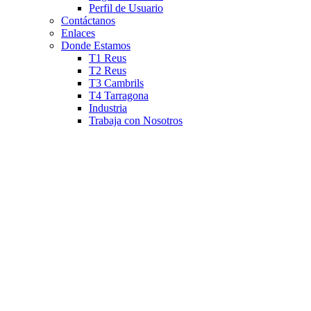
Perfil de Usuario
Contáctanos
Enlaces
Donde Estamos
T1 Reus
T2 Reus
T3 Cambrils
T4 Tarragona
Industria
Trabaja con Nosotros