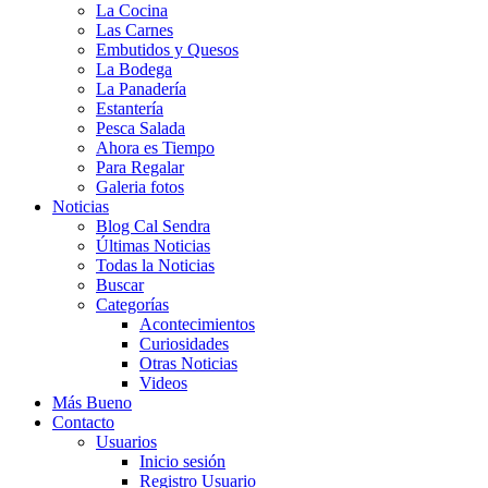
La Cocina
Las Carnes
Embutidos y Quesos
La Bodega
La Panadería
Estantería
Pesca Salada
Ahora es Tiempo
Para Regalar
Galeria fotos
Noticias
Blog Cal Sendra
Últimas Noticias
Todas la Noticias
Buscar
Categorías
Acontecimientos
Curiosidades
Otras Noticias
Videos
Más Bueno
Contacto
Usuarios
Inicio sesión
Registro Usuario