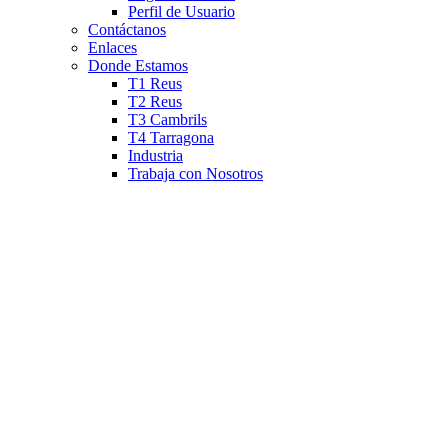
Perfil de Usuario
Contáctanos
Enlaces
Donde Estamos
T1 Reus
T2 Reus
T3 Cambrils
T4 Tarragona
Industria
Trabaja con Nosotros