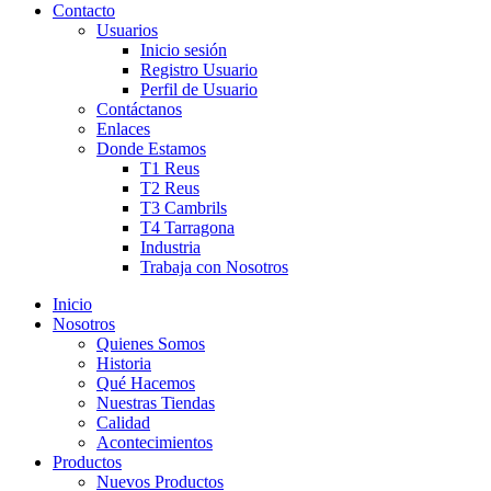
Contacto
Usuarios
Inicio sesión
Registro Usuario
Perfil de Usuario
Contáctanos
Enlaces
Donde Estamos
T1 Reus
T2 Reus
T3 Cambrils
T4 Tarragona
Industria
Trabaja con Nosotros
Inicio
Nosotros
Quienes Somos
Historia
Qué Hacemos
Nuestras Tiendas
Calidad
Acontecimientos
Productos
Nuevos Productos