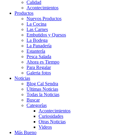
Calidad
Acontecimientos
Productos
Nuevos Productos
La Cocina
Las Carnes
Embutidos y Quesos
La Bodega
La Panadería
Estantería
Pesca Salada
Ahora es Tiempo
Para Regalar
Galeria fotos
Noticias
Blog Cal Sendra
Últimas Noticias
Todas la Noticias
Buscar
Categorías
Acontecimientos
Curiosidades
Otras Noticias
Videos
Más Bueno