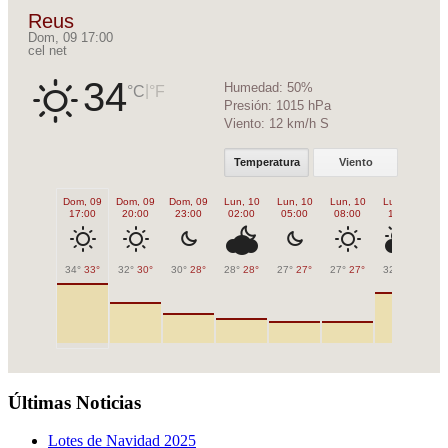
Reus
Dom, 09 17:00
cel net
34
Humedad:
50%
|
°C
°F
Presión:
1015 hPa
Viento:
12 km/h S
Temperatura
Viento
Dom, 09
Dom, 09
Dom, 09
Lun, 10
Lun, 10
Lun, 10
Lun, 10
Lu
17:00
20:00
23:00
02:00
05:00
08:00
11:00
1
34°
33°
32°
30°
30°
28°
28°
28°
27°
27°
27°
27°
32°
32°
33
Últimas Noticias
Lotes de Navidad 2025