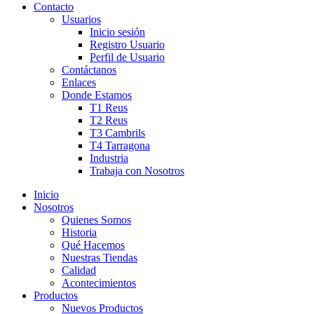
Contacto
Usuarios
Inicio sesión
Registro Usuario
Perfil de Usuario
Contáctanos
Enlaces
Donde Estamos
T1 Reus
T2 Reus
T3 Cambrils
T4 Tarragona
Industria
Trabaja con Nosotros
Inicio
Nosotros
Quienes Somos
Historia
Qué Hacemos
Nuestras Tiendas
Calidad
Acontecimientos
Productos
Nuevos Productos