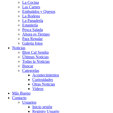
La Cocina
Las Carnes
Embutidos y Quesos
La Bodega
La Panadería
Estantería
Pesca Salada
Ahora es Tiempo
Para Regalar
Galeria fotos
Noticias
Blog Cal Sendra
Últimas Noticias
Todas la Noticias
Buscar
Categorías
Acontecimientos
Curiosidades
Otras Noticias
Videos
Más Bueno
Contacto
Usuarios
Inicio sesión
Registro Usuario