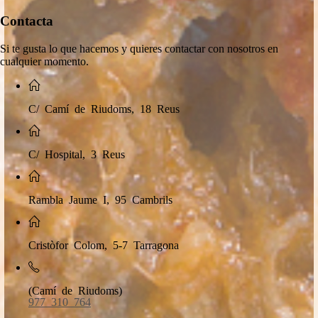
Contacta
Si te gusta lo que hacemos y quieres contactar con nosotros en
cualquier momento.
C/ Camí de Riudoms, 18 Reus
C/ Hospital, 3 Reus
Rambla Jaume I, 95 Cambrils
Cristòfor Colom, 5-7 Tarragona
(Camí de Riudoms)
977 310 764