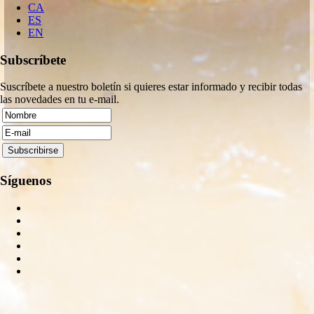
CA
ES
EN
Subscríbete
Suscríbete a nuestro boletín si quieres estar informado y recibir todas
las novedades en tu e-mail.
Síguenos