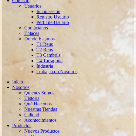
Contacto
Usuarios
Inicio sesión
Registro Usuario
Perfil de Usuario
Contáctanos
Enlaces
Donde Estamos
T1 Reus
T2 Reus
T3 Cambrils
T4 Tarragona
Industria
Trabaja con Nosotros
Inicio
Nosotros
Quienes Somos
Historia
Qué Hacemos
Nuestras Tiendas
Calidad
Acontecimientos
Productos
Nuevos Productos