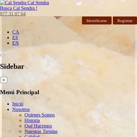
Cal Sendra
Busca
Cal Sendra !
977 31 07 64
Identificarse
Registrar
CA
ES
EN
Sidebar
×
Menú Principal
Inicio
Nosotros
Quienes Somos
Historia
Qué Hacemos
Nuestras Tiendas
Calidad