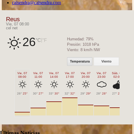
calsendra@calsendra.com
Reus
Vie, 07 08:00
cel net
26
Humedad:
79%
|
°C
°F
Presión:
1018 hPa
Viento:
8 km/h NW
Temperatura
Viento
Vie, 07
Vie, 07
Vie, 07
Vie, 07
Vie, 07
Vie, 07
Sáb, 08
Sáb
08:00
11:00
14:00
17:00
20:00
23:00
02:00
05
26°
25°
30°
27°
33°
30°
32°
32°
29°
29°
28°
28°
27°
27°
26°
Últimas Noticias