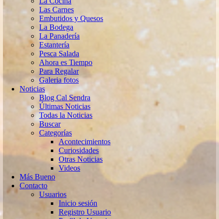
La Cocina
Las Carnes
Embutidos y Quesos
La Bodega
La Panadería
Estantería
Pesca Salada
Ahora es Tiempo
Para Regalar
Galeria fotos
Noticias
Blog Cal Sendra
Últimas Noticias
Todas la Noticias
Buscar
Categorías
Acontecimientos
Curiosidades
Otras Noticias
Videos
Más Bueno
Contacto
Usuarios
Inicio sesión
Registro Usuario