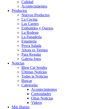
Calidad
Acontecimientos
Productos
Nuevos Productos
La Cocina
Las Carnes
Embutidos y Quesos
La Bodega
La Panadería
Estantería
Pesca Salada
Ahora es Tiempo
Para Regalar
Galeria fotos
Noticias
Blog Cal Sendra
Últimas Noticias
Todas la Noticias
Buscar
Categorías
Acontecimientos
Curiosidades
Otras Noticias
Videos
Más Bueno