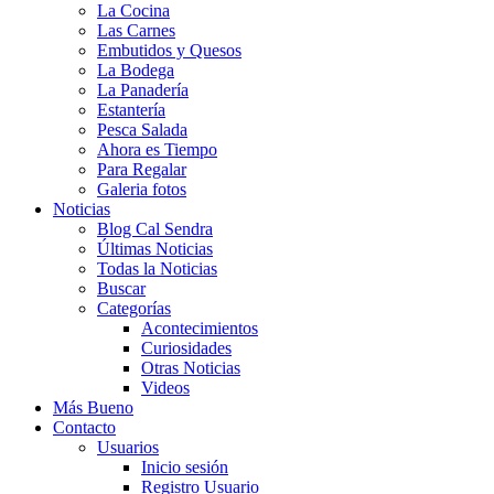
La Cocina
Las Carnes
Embutidos y Quesos
La Bodega
La Panadería
Estantería
Pesca Salada
Ahora es Tiempo
Para Regalar
Galeria fotos
Noticias
Blog Cal Sendra
Últimas Noticias
Todas la Noticias
Buscar
Categorías
Acontecimientos
Curiosidades
Otras Noticias
Videos
Más Bueno
Contacto
Usuarios
Inicio sesión
Registro Usuario