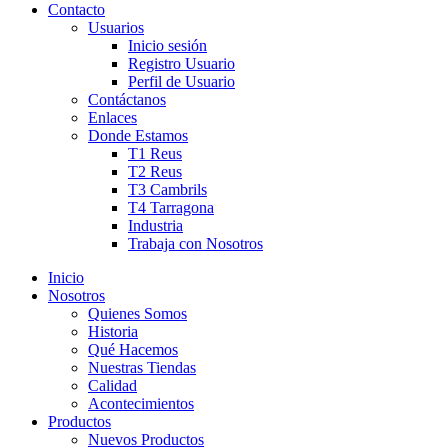
Contacto
Usuarios
Inicio sesión
Registro Usuario
Perfil de Usuario
Contáctanos
Enlaces
Donde Estamos
T1 Reus
T2 Reus
T3 Cambrils
T4 Tarragona
Industria
Trabaja con Nosotros
Inicio
Nosotros
Quienes Somos
Historia
Qué Hacemos
Nuestras Tiendas
Calidad
Acontecimientos
Productos
Nuevos Productos