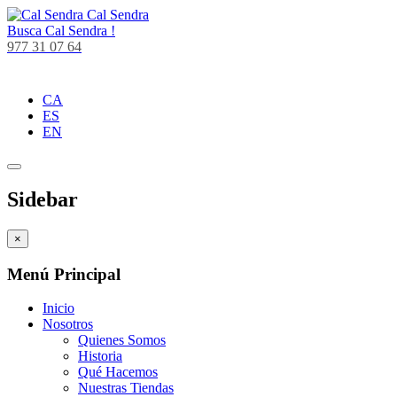
Cal Sendra
Busca
Cal Sendra !
977 31 07 64
CA
ES
EN
Sidebar
×
Menú Principal
Inicio
Nosotros
Quienes Somos
Historia
Qué Hacemos
Nuestras Tiendas