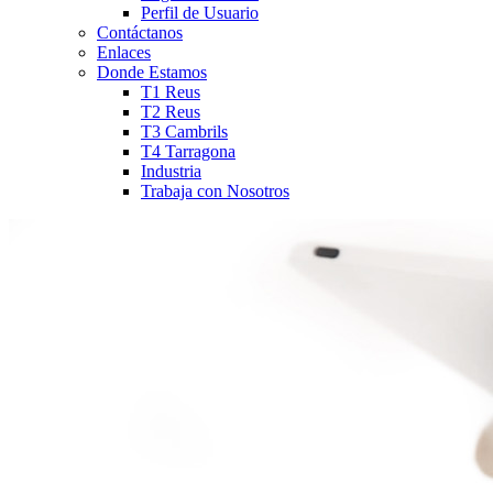
Perfil de Usuario
Contáctanos
Enlaces
Donde Estamos
T1 Reus
T2 Reus
T3 Cambrils
T4 Tarragona
Industria
Trabaja con Nosotros