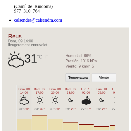
(Camí de Riudoms)
977 310 764
calsendra@calsendra.com
Reus
Dom, 09 14:00
lleugerament ennuvolat
31
Humedad:
66%
|
°C
°F
Presión:
1016 hPa
Viento:
9 km/h S
Temperatura
Viento
Dom, 09
Dom, 09
Dom, 09
Dom, 09
Lun, 10
Lun, 10
Lun, 10
Lu
14:00
17:00
20:00
23:00
02:00
05:00
08:00
1
31°
30°
33°
32°
30°
30°
29°
29°
27°
27°
26°
26°
27°
27°
32