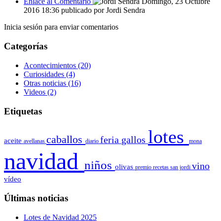
Enlace al Comentario
Domingo, 23 Octubre
2016 18:36
publicado por
Jordi Sendra
Inicia sesión para enviar comentarios
Categorías
Acontecimientos
(20)
Curiosidades
(4)
Otras noticias
(16)
Videos
(2)
Etiquetas
lotes
caballos
feria
gallos
aceite
avellanas
diario
mona
navidad
niños
vino
olivas
premio
recetas
san jordi
vídeo
Últimas noticias
Lotes de Navidad 2025