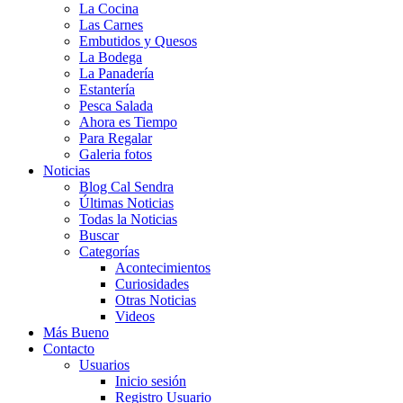
La Cocina
Las Carnes
Embutidos y Quesos
La Bodega
La Panadería
Estantería
Pesca Salada
Ahora es Tiempo
Para Regalar
Galeria fotos
Noticias
Blog Cal Sendra
Últimas Noticias
Todas la Noticias
Buscar
Categorías
Acontecimientos
Curiosidades
Otras Noticias
Videos
Más Bueno
Contacto
Usuarios
Inicio sesión
Registro Usuario