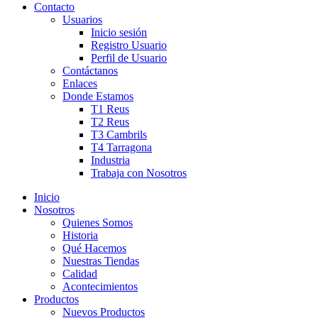
Contacto
Usuarios
Inicio sesión
Registro Usuario
Perfil de Usuario
Contáctanos
Enlaces
Donde Estamos
T1 Reus
T2 Reus
T3 Cambrils
T4 Tarragona
Industria
Trabaja con Nosotros
Inicio
Nosotros
Quienes Somos
Historia
Qué Hacemos
Nuestras Tiendas
Calidad
Acontecimientos
Productos
Nuevos Productos